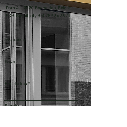
Dorp 41 2820 Bonheiden, België
SKB-Hospitality BE0789.669.971
Voornaam
Naam
Emailadres
Bericht